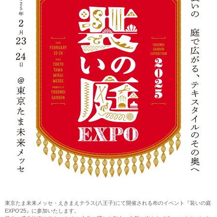
東京たま未来メッセ・えきまえテラス(八王子)にて開催される布のイベント『装いの庭
EXPO'25』に参加いたします。