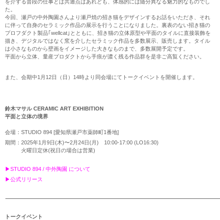
を介する普段の仕事とは共通点はあれども、体感的には随分異なる魅力的なものでし
た。
今回、瀬戸の中外陶園さんより瀬戸焼の招き猫をデザインするお話をいただき、それ
に伴って自身のセラミック作品の展示を行うことになりました。裏表のない招き猫の
プロフダクト製品｢wellcat｣とともに、招き猫の立体原型や平面のタイルに直接装飾を
描き、デジタルではなく窯を介したセラミック作品を多数展示、販売します。タイル
は小さなものから壁画をイメージした大きなものまで、多数展開予定です。
平面から立体、量産プロダクトから手痕が濃く残る作品群を是非ご高覧ください。
また、会期中1月12日（日）
14時より同会場にてトークイベントを開催します。
鈴木マサル CERAMIC ART EXHIBITION
平面と立体の境界
会場：STUDIO 894 [愛知県瀬戸市薬師町1番地]
期間：2025年1月9日(木)〜2月24日(月) 10:00-17:00 (LO16:30)
火曜日定休(祝日の場合は営業)
▶︎STUDIO 894 / 中外陶園 について
▶︎公式リリース
トークイベント