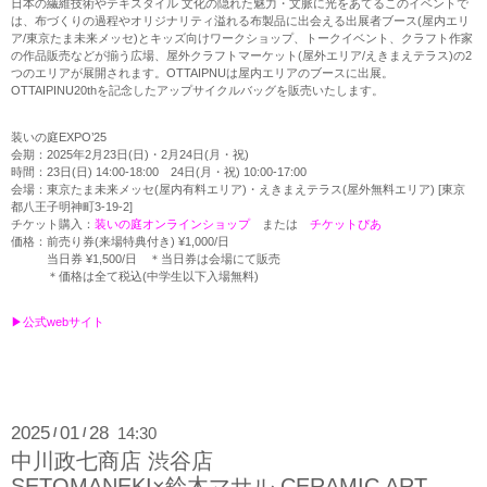
日本の繊維技術やテキスタイル 文化の隠れた魅力・文脈に光をあてるこのイベントで
は、布づくりの過程やオリジナリティ溢れる布製品に出会える出展者ブース(屋内エリ
ア/東京たま未来メッセ)とキッズ向けワークショップ、トークイベント、クラフト作家
の作品販売などが揃う広場、屋外クラフトマーケット(屋外エリア/えきまえテラス)の2
つのエリアが展開されます。OTTAIPNUは屋内エリアのブースに出展。
OTTAIPINU20thを記念したアップサイクルバッグを販売いたします。
装いの庭EXPO’25
会期：2025年2月23日(日)・2月24日(月・祝)
時間：23日(日) 14:00-18:00 24日(月・祝) 10:00-17:00
会場：東京たま未来メッセ(屋内有料エリア)・えきまえテラス(屋外無料エリア) [東京
都八王子明神町3-19-2]
チケット購入：
装いの庭オンラインショップ
または
チケットぴあ
価格：前売り券(来場特典付き) ¥1,000/日
当日券 ¥1,500/日 ＊当日券は会場にて販売
＊価格は全て税込(中学生以下入場無料)
▶︎公式webサイト
2025
01
28
14:30
/
/
中川政七商店 渋谷店
SETOMANEKI×鈴木マサル CERAMIC ART