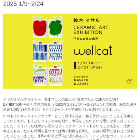
2025 1/9~2/24
テキスタイルデザイナー、鈴木マサルの展示会｢鈴木マサル CERAMIC ART
EXHIBITION 平面と立体の境界｣が2025年1月9日(木)〜2月24日(月)の期間、愛知県瀬戸
のSTUDIO 894(スタジオ ヤクシ)ギャラリーで開催される運びとなりました。
いつもはテキスタイルデザイナーとして模様を描き、色を付けるということを仕事と
していますが、もう少しフィジカルな制作、表現をしたいという思いは常に持ってい
ました。そういった経緯から妻がセラミックアーティストということもあり、彼女に
教えてもらいながら時間を見つけては陶で動物を作陶し、自身の展示に合わせて発表
したりしていました。作陶の作業は手痕が濃く残るプリミティブなもので、デジタル