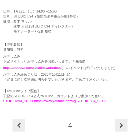
日時：1月12日（日）
14:00
〜15:00
場所：STUDIO 894（愛知県瀬戸市薬師町1番地）
登壇：鈴木 マサル
塚本 太郎 (STUDIO 894 ディレクター)
モデレーター / 石倉 夏枝
【現地参加】
参加費：無料
お申し込み
下記サイトよりお申し込みをお願いします。＊先着順
https://reserva.be/studio894workshop
(このイベントは終了いたしました)
お申し込み締め切り日：2025年1月11日(土)
＊定員に達し次第締め切らせていただきます。予めご了承ください。
【YouTubeライブ配信】
下記のSTUDIO 894公式YouTubeアカウントよりご参加ください。
STUDIO894_SETO https://www.youtube.com/@STUDIO894_SETO
4