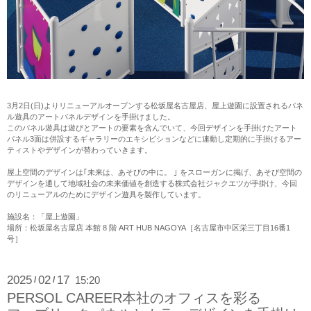
3月2日(日)よりリニューアルオープンする松坂屋名古屋店、屋上遊園に設置されるパネ
ル遊具のアートパネルデザインを手掛けました。
このパネル遊具は遊びとアートの要素を含んでいて、今回デザインを手掛けたアート
パネル3面は併設するギャラリーのエキシビションなどに連動し定期的に手掛けるアー
ティストやデザインが替わっていきます。
屋上空間のデザインは｢未来は、あそびの中に。 ｣ をスローガンに掲げ、あそび空間の
デザインを通して地域社会の未来価値を創造する株式会社ジャクエツが手掛け、今回
のリニューアルのためにデザイン遊具を製作しています。
施設名：「屋上遊園」
場所：松坂屋名古屋店 本館 8 階 ART HUB NAGOYA［名古屋市中区栄三丁目16番1
号］
2025
02
17
15:20
/
/
PERSOL CAREER本社のオフィスを彩る