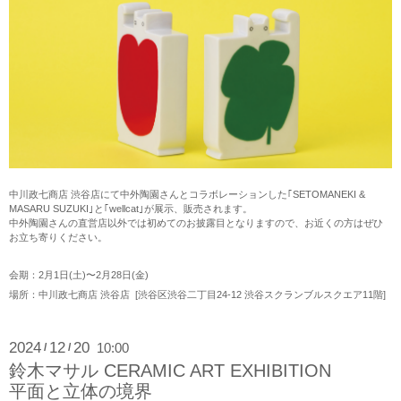
中川政七商店 渋谷店にて中外陶園さんとコラボレーションした｢SETOMANEKI &
MASARU SUZUKI｣と｢wellcat｣が展示、販売されます。
中外陶園さんの直営店以外では初めてのお披露目となりますので、お近くの方はぜひ
お立ち寄りください。
会期：2月1日(土)〜2月28日(金)
場所：中川政七商店 渋谷店 [渋谷区渋谷二丁目24-12 渋谷スクランブルスクエア11階]
2024
12
20
10:00
/
/
鈴木マサル CERAMIC ART EXHIBITION
平面と立体の境界