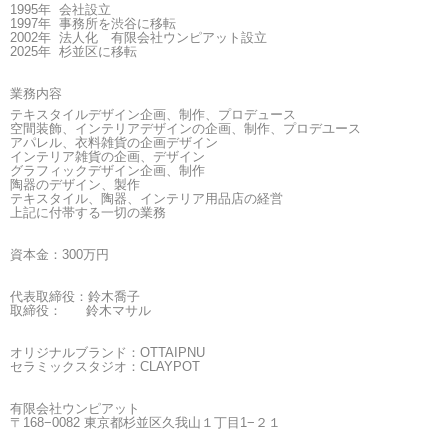
1995
年 会社設立
1997
年 事務所を渋谷に移転
2002
年 法人化 有限会社ウンピアット設立
2025年 杉並区に移転
業務内容
テキスタイルデザイン企画、制作、プロデュース
空間装飾、インテリアデザインの企画、制作、プロデユース
アパレル、衣料雑貨の企画デザイン
インテリア雑貨の企画、デザイン
グラフィックデザイン企画、制作
陶器のデザイン、製作
テキスタイル、陶器、インテリア用品店の経営
上記に付帯する一切の業務
資本金：
300
万円
代表取締役：鈴木喬子
取締役：
鈴木マサル
オリジナルブランド：
OTTAIPNU
セラミックスタジオ：
CLAYPOT
有限会社ウンピアット
〒168−0082 東京都杉並区久我山１丁目1−２１