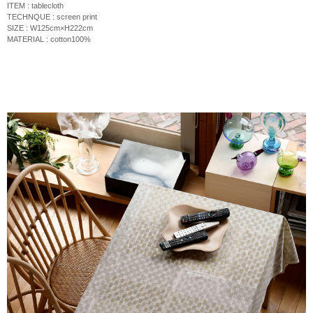
ITEM : tablecloth
TECHNQUE : screen print
SIZE : W125cm×H222cm
MATERIAL : cotton100%