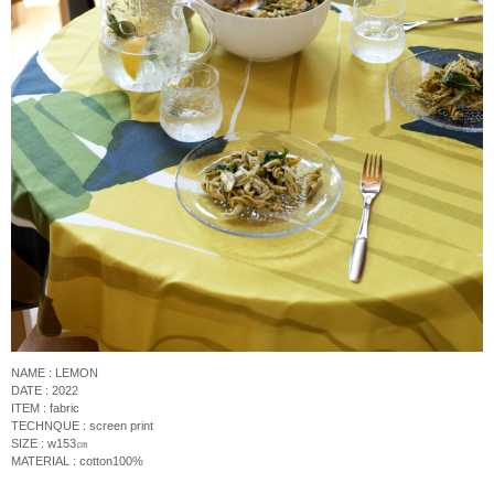
NAME : LEMON
DATE : 2022
ITEM : fabric
TECHNQUE :
screen print
SIZE : w153
㎝
MATERIAL : cotton100%