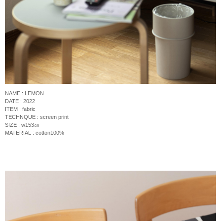
NAME : LEMON
DATE : 2022
ITEM : fabric
TECHNQUE :
screen print
SIZE : w153
㎝
MATERIAL : cotton100%