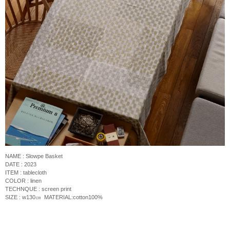
NAME : Slowpe Basket
DATE : 2023
ITEM : tablecloth
COLOR : linen
TECHNQUE : screen print
SIZE : w130
㎝
MATERIAL:cotton100%