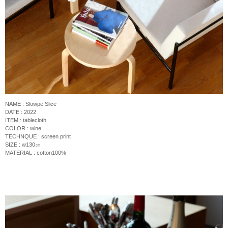
NAME : Slowpe Slice
DATE : 2022
ITEM : tablecloth
COLOR : wine
TECHNQUE :
screen print
SIZE : w130
㎝
MATERIAL : cotton100%