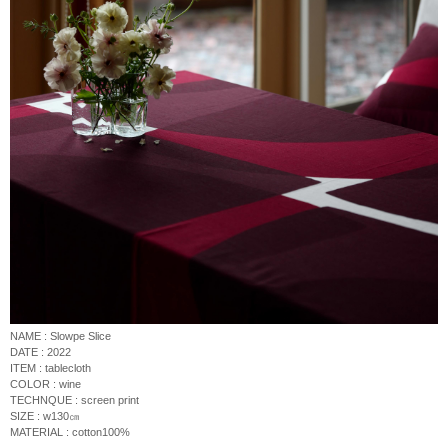
NAME : Slowpe Slice
DATE : 2022
ITEM : tablecloth
COLOR : wine
TECHNQUE :
screen print
SIZE : w130
㎝
MATERIAL : cotton100%