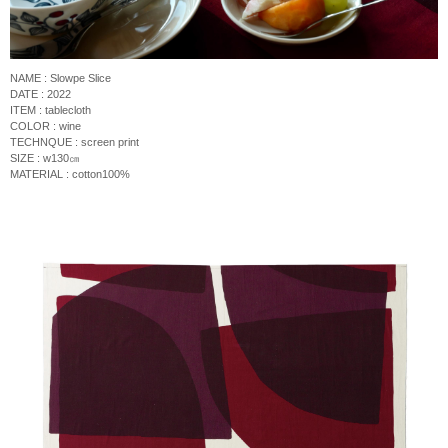
NAME : Slowpe Slice
DATE : 2022
ITEM : tablecloth
COLOR : wine
TECHNQUE :
screen print
SIZE : w130
㎝
MATERIAL : cotton100%