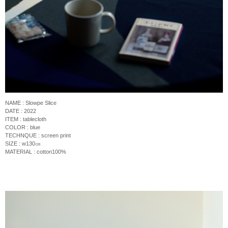
NAME : Slowpe Slice
DATE : 2022
ITEM : tablecloth
COLOR : blue
TECHNQUE :
screen print
SIZE : w130
㎝
MATERIAL : cotton100%