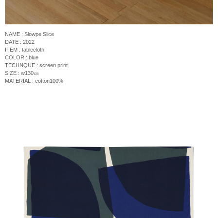
NAME : Slowpe Slice
DATE : 2022
ITEM : tablecloth
COLOR : blue
TECHNQUE :
screen print
SIZE : w130
㎝
MATERIAL : cotton100%