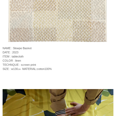
NAME : Slowpe Basket
DATE : 2023
ITEM : tablecloth
COLOR : linen
TECHNQUE : screen print
SIZE : w130
㎝
MATERIAL:cotton100%