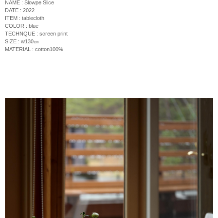
NAME : Slowpe Slice
DATE : 2022
ITEM : tablecloth
COLOR : blue
TECHNQUE :
screen print
SIZE : w130
㎝
MATERIAL : cotton100%