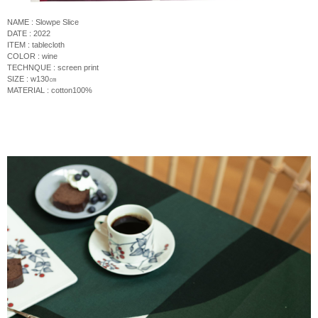
NAME : Slowpe Slice
DATE : 2022
ITEM : tablecloth
COLOR : wine
TECHNQUE :
screen print
SIZE : w130
㎝
MATERIAL : cotton100%