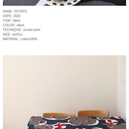
NAME : POTATO
DATE : 2022
ITEM : fabric
COLOR : black
TECHNQUE :
screen print
SIZE : w153
㎝
MATERIAL : cotton100%