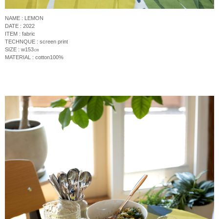
NAME : LEMON
DATE : 2022
ITEM : fabric
TECHNQUE :
screen print
SIZE : w153
㎝
MATERIAL : cotton100%