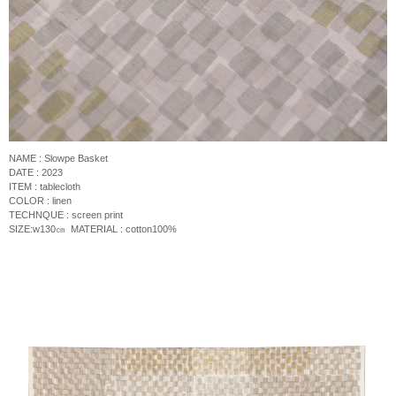
NAME : Slowpe Basket
DATE : 2023
ITEM : tablecloth
COLOR : linen
TECHNQUE : screen print
SIZE:w130
㎝
MATERIAL : cotton100%