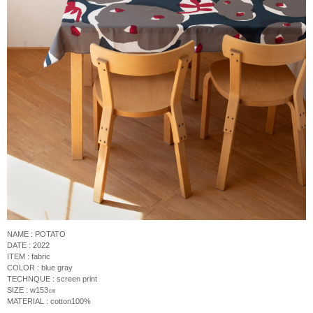
NAME : POTATO
DATE : 2022
ITEM : fabric
COLOR : blue gray
TECHNQUE :
screen print
SIZE : w153
㎝
MATERIAL : cotton100%